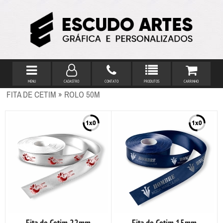
MENU
CADASTRO
CONTATO
PRODUTOS
CARRINHO
FITA DE CETIM » ROLO 50M
Fita de Cetim 22mm
Fita de Cetim 15mm